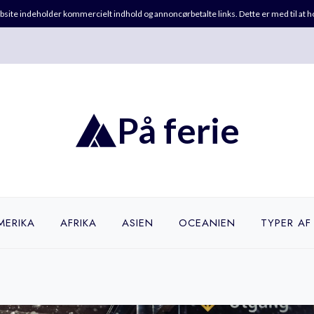
ebsite indeholder kommercielt indhold og annoncørbetalte links. Dette er med til at 
På ferie
MERIKA
AFRIKA
ASIEN
OCEANIEN
TYPER AF