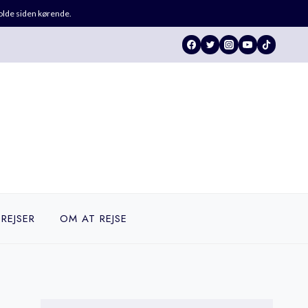
holde siden kørende.
 REJSER
OM AT REJSE