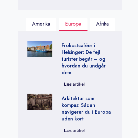
Amerika
Europa
Afrika
Frokostcaféer i
Helsingør: De fejl
turister begår – og
hvordan du undgår
dem
F
Læs artikel
r
Arkitektur som
o
kompas: Sådan
k
navigerer du i Europa
o
uden kort
s
t
A
Læs artikel
c
r