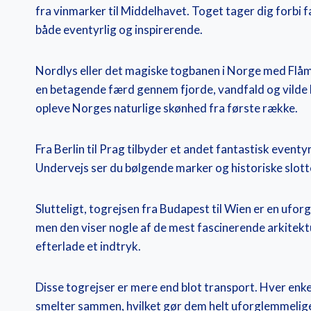
fra vinmarker til Middelhavet. Toget tager dig forbi 
både eventyrlig og inspirerende.
Nordlys eller det magiske togbanen i Norge med Flåm 
en betagende færd gennem fjorde, vandfald og vilde l
opleve Norges naturlige skønhed fra første række.
Fra Berlin til Prag tilbyder et andet fantastisk event
Undervejs ser du bølgende marker og historiske slotte
Slutteligt, togrejsen fra Budapest til Wien er en ufor
men den viser nogle af de mest fascinerende arkitektur
efterlade et indtryk.
Disse togrejser er mere end blot transport. Hver enke
smelter sammen, hvilket gør dem helt uforglemmelig