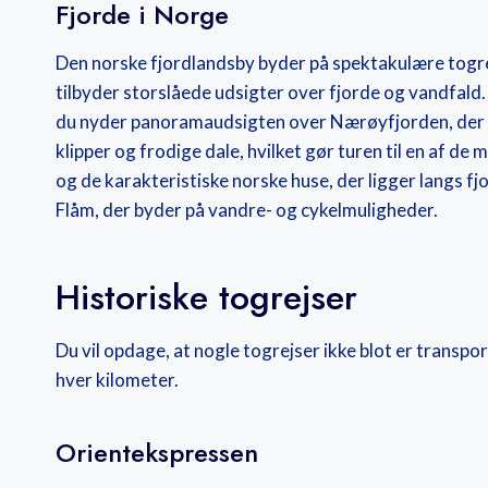
Fjorde i Norge
Den norske fjordlandsby byder på spektakulære togr
tilbyder storslåede udsigter over fjorde og vandfald.
du nyder panoramaudsigten over Nærøyfjorden, der 
klipper og frodige dale, hvilket gør turen til en af de
og de karakteristiske norske huse, der ligger langs fj
Flåm, der byder på vandre- og cykelmuligheder.
Historiske togrejser
Du vil opdage, at nogle togrejser ikke blot er transport
hver kilometer.
Orientekspressen