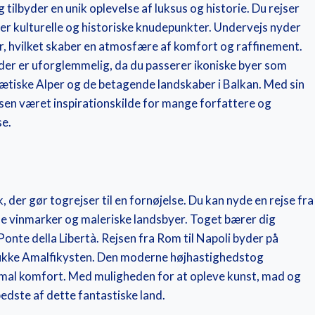
g tilbyder en unik oplevelse af luksus og historie. Du rejser
r kulturelle og historiske knudepunkter. Undervejs nyder
r, hvilket skaber en atmosfære af komfort og raffinement.
 der er uforglemmelig, da du passerer ikoniske byer som
tiske Alper og de betagende landskaber i Balkan. Med sin
sen været inspirationskilde for mange forfattere og
se.
der gør togrejser til en fornøjelse. Du kan nyde en rejse fra
de vinmarker og maleriske landsbyer. Toget bærer dig
onte della Libertà. Rejsen fra Rom til Napoli byder på
mukke Amalfikysten. Den moderne højhastighedstog
imal komfort. Med muligheden for at opleve kunst, mad og
edste af dette fantastiske land.