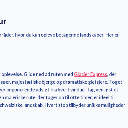
ur
råder, hvor du kan opleve betagende landskaber. Her er
 oplevelse. Glide ned ad ruten med
Glacier Express
, der
e søer, majestætiske bjerge og dramatiske gletsjere. Toget
ver imponerende udsigt fra hvert vindue. Tag venligst et
maleriske rute, der tager op til otte timer, er ideel til
schweiziske landskab. Hvert stop tilbyder unikke muligheder