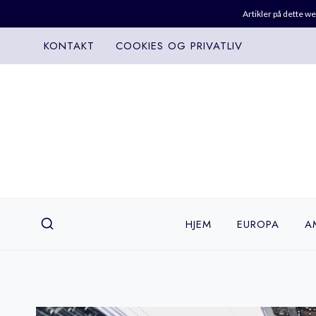
Artikler på dette w
Fortsæt
KONTAKT
COOKIES OG PRIVATLIV
til
indhold
HJEM
EUROPA
A